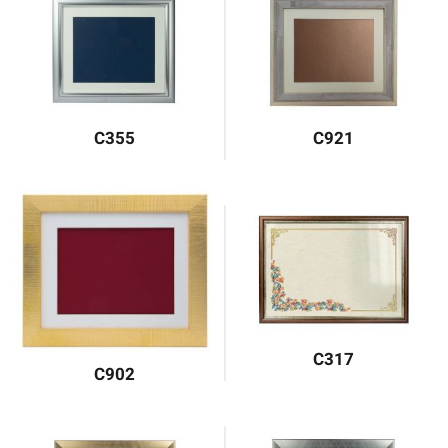
C355
C921
C317
C902