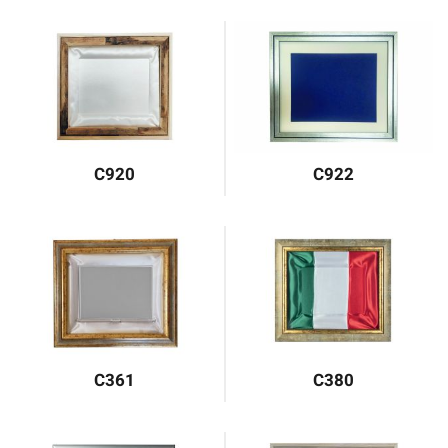
C920
C922
C361
C380