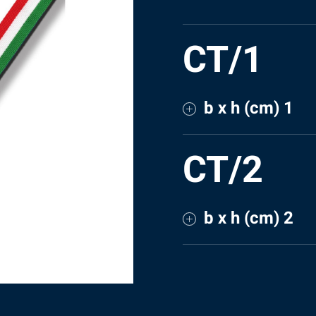
CT/1
b x h (cm) 1
CT/2
b x h (cm) 2